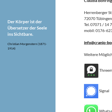
Claudia Böhrin
Herrenberger Str
72070 Tübingen
Der Körper ist der
Tel. 07071 / 14 
Übersetzer der Seele
mobil: 0176-62
ins Sichtbare.
info@cranio-bo
Christian Morgenstern (1871-
1914)
Weitere Möglic
Three
Signal
Whats