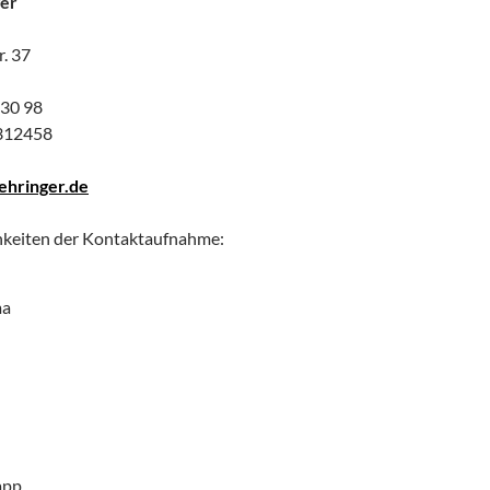
ger
. 37
730 98
312458
ehringer.de
hkeiten der Kontaktaufnahme:
ma
app